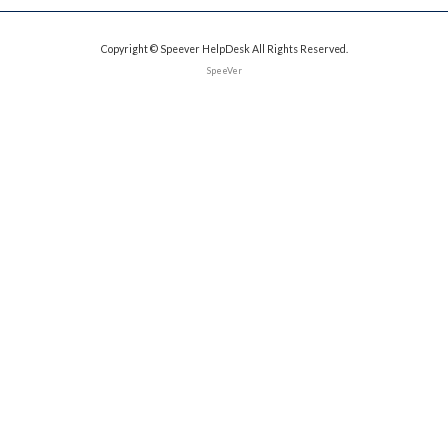
Copyright © Speever HelpDesk All Rights Reserved.
SpeeVer