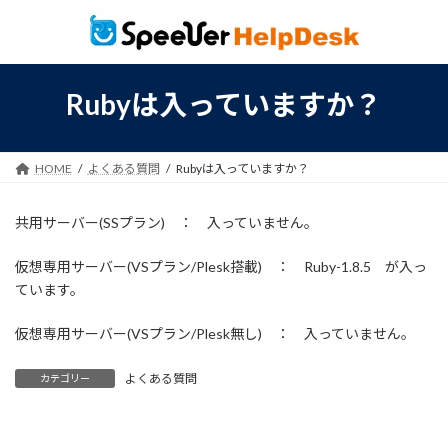
コ
ナ
ン
ビ
テ
ゲ
ン
ー
ツ
シ
Rubyは入っていますか？
へ
ョ
ス
ン
キ
に
HOME
よくある質問
Rubyは入っていますか？
ッ
移
プ
動
共用サーバー(SSプラン) ： 入っていません。
仮想専用サーバー(VSプラン/Plesk搭載) ： Ruby-1.8.5 が入っ
ています。
仮想専用サーバー(VSプラン/Plesk無し) ： 入っていません。
よくある質問
カテゴリー