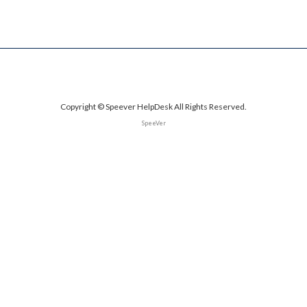
Copyright © Speever HelpDesk All Rights Reserved.
SpeeVer