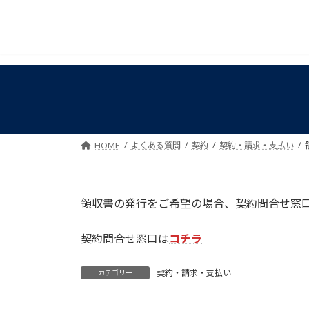
コ
ナ
ン
ビ
テ
ゲ
ン
ー
ツ
シ
へ
ョ
ス
ン
キ
に
ッ
移
HOME
よくある質問
契約
契約・請求・支払い
プ
動
領収書の発行をご希望の場合、契約問合せ窓
契約問合せ窓口は
コチラ
契約・請求・支払い
カテゴリー